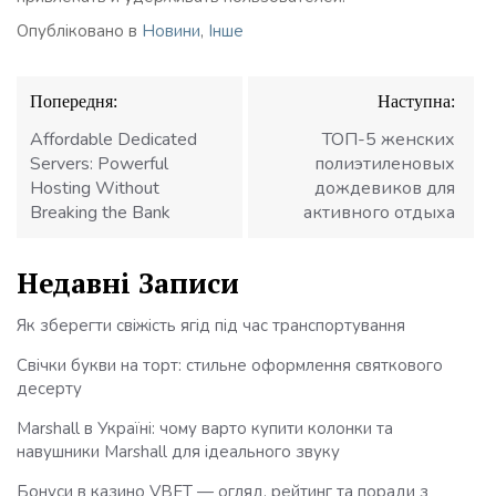
Опубліковано в
Новини
,
Інше
Навігація
Попередня:
Наступна:
записів
Affordable Dedicated
ТОП-5 женских
Servers: Powerful
полиэтиленовых
Hosting Without
дождевиков для
Breaking the Bank
активного отдыха
Недавні Записи
Як зберегти свіжість ягід під час транспортування
Свічки букви на торт: стильне оформлення святкового
десерту
Marshall в Україні: чому варто купити колонки та
навушники Marshall для ідеального звуку
Бонуси в казино VBET — огляд, рейтинг та поради з