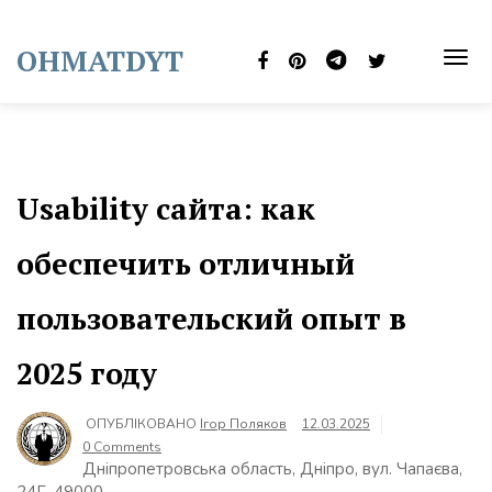
Skip
to
OHMATDYT
content
TOG
NAVI
Usability сайта: как
обеспечить отличный
пользовательский опыт в
2025 году
ОПУБЛІКОВАНО
Ігор Поляков
12.03.2025
0 Comments
Дніпропетровська область, Дніпро, вул. Чапаєва,