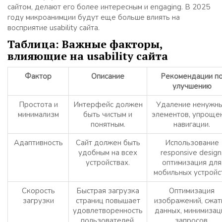
сайтом, делают его более интересным и engaging. В 2025
году микроанимции будут еще больше влиять на
восприятие usability сайта.
Таблица: Важные факторы,
влияющие на usability сайта
Фактор
Описание
Рекомендации п
улучшению
Простота и
Интерфейс должен
Удаление ненужн
минимализм
быть чистым и
элементов, упроще
понятным.
навигации.
Адаптивность
Сайт должен быть
Использование
удобным на всех
responsive design
устройствах.
оптимизация для
мобильных устройс
Скорость
Быстрая загрузка
Оптимизация
загрузки
страниц повышает
изображений, сжат
удовлетворенность
данных, минимизац
пользователей.
запросов.