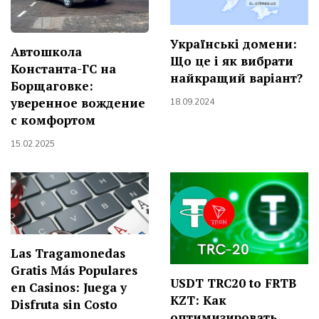
Українські домени:
Автошкола
Що це і як вибрати
Константа-ГС на
найкращий варіант?
Борщаговке:
уверенное вождение
18.09.2024
с комфортом
15.02.2025
Las Tragamonedas
Gratis Más Populares
USDT TRC20 to FRTB
en Casinos: Juega y
KZT: Как
Disfruta sin Costo
оптимизировать