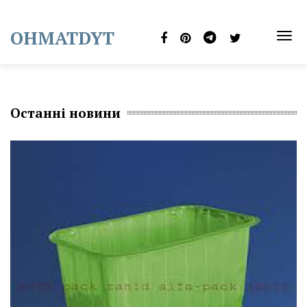
Skip
to
OHMATDYT
content
TOG
NAVI
Останні новини