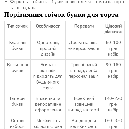
Форма та стійкість – букви повинні легко стояти на торті
та не падати.
Порівняння свічок букви для торта
Тип свічок
Особливості
Переваги
Ціновий
діапазон
Класичні
Однотонні,
Доступна ціна,
50–100
букви
простий
універсальність
грн/
дизайн
набір
Кольорові
Яскраві
Привабливий
90–160
букви
відтінки,
вигляд, легка
грн/
підходять для
персоналізація
набір
будь-якого
свята
Глітерні
Блискітки та
Ефектний
140–220
букви
декоративне
зовнішній
грн/
оформлення
вигляд на торті
набір
Оптові
Можливість
Вигідно для
180–320
набори
скласти слова
великих свят,
грн/