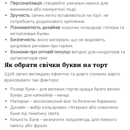
Персоналізація:
створюйте унікальні написи для
іменинника або конкретної події.
Зручність:
свічки легко вставляються на торт, не
потребують додаткового кріплення.
Різноманітність дизайнів:
класичні, кольорові, глітерні та
металізовані букви.
Безпечність:
якісні матеріали, що не виділяють
шкідливих речовин при горінні.
Економія при оптовій покупці:
вигідно для кондитерів та
організаторів свят.
Як обрати свічки букви на торт
Щоб свічки виглядали ефектно та довго служили, варто
враховувати такі фактори:
Розмір букв – для великих тортів краще брати великі
букви, для капкейків – менші.
Матеріал – високоякісний віск та безпечні барвники.
Дизайн – вибір кольорових, глітерних або класичних
букв під тематику свята.
Кількість букв – визначити заздалегідь для повного
напису або фрази.