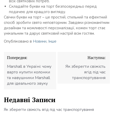
всіх святкових потреб.
Складайте букви на торт безпосередньо перед
подачею для кращого вигляду.
Свічки букви на торт – це простий, стильний та ефектний
спосіб зробити свято неповторним. Завдяки різноманітним
дизайнам та можливості персоналізації, кожен торт стає
унікальним та дарує святковий настрій всім гостям.
Опубліковано в
Новини
,
Інше
Навігація
Попередня:
Наступна:
записів
Marshall в Україні: чому
Як зберегти свіжість
варто купити колонки
ягід під час
та навушники Marshall
транспортування
для ідеального звуку
Недавні Записи
Як зберегти свіжість ягід під час транспортування