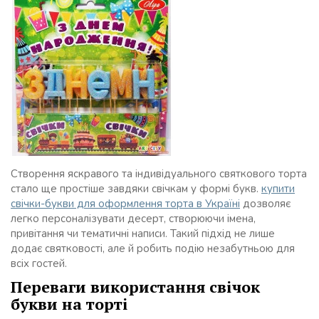
Створення яскравого та індивідуального святкового торта
стало ще простіше завдяки свічкам у формі букв.
купити
свічки-букви для оформлення торта в Україні
дозволяє
легко персоналізувати десерт, створюючи імена,
привітання чи тематичні написи. Такий підхід не лише
додає святковості, але й робить подію незабутньою для
всіх гостей.
Переваги використання свічок
букви на торті