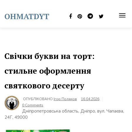
Skip
to
OHMATDYT
content
TOG
NAVI
Свічки букви на торт:
стильне оформлення
святкового десерту
ОПУБЛІКОВАНО
Ігор Поляков
16.04.2026
0 Comments
Дніпропетровська область, Дніпро, вул. Чапаєва,
24Г, 49000